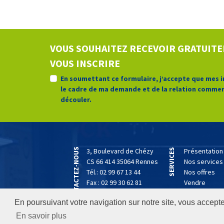
VOUS SOUHAITEZ RECEVOIR GRATUITE
VOUS INSCRIRE
En soumettant ce formulaire, j’accepte que mes 
le cadre de ma demande et de la relation commer
découler.
CONTACTEZ-NOUS
3, Boulevard de Chézy
Présentation
SERVICES
CS 66 414 35064 Rennes
Nos services
Tél.:
02 99 67 13 44
Nos offres
Fax : 02 99 30 62 81
Vendre
contact@cabinet-
Acheter
En poursuivant votre navigation sur notre site, vous acceptez
guerry.com
Valoriser
Actualités
En savoir plus