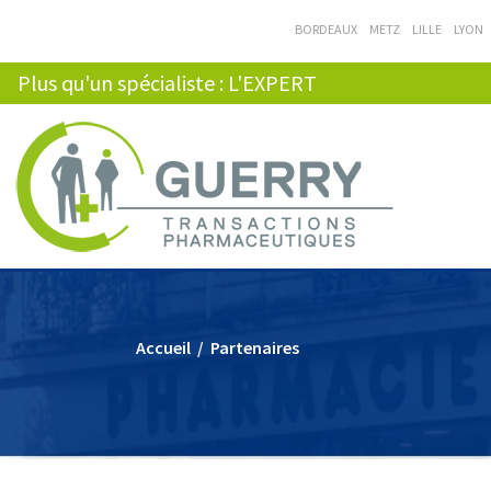
BORDEAUX
METZ
LILLE
LYON
Plus qu'un spécialiste : L'EXPERT
Accueil
/
Partenaires