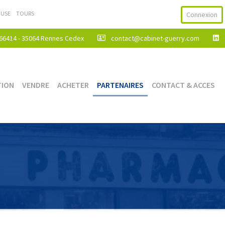
USE
TOURS
Connexion
 66414 - 35064 Rennes Cedex
contact@cabinet-guerry.com
TION
VENDRE
ACHETER
PARTENAIRES
CONTACT & ACCES