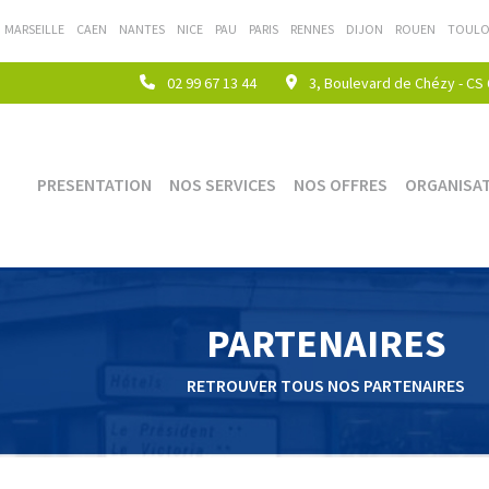
MARSEILLE
CAEN
NANTES
NICE
PAU
PARIS
RENNES
DIJON
ROUEN
TOULO
02 99 67 13 44
3, Boulevard de Chézy - CS
(current)
PRESENTATION
NOS SERVICES
NOS OFFRES
ORGANISA
PARTENAIRES
RETROUVER TOUS NOS PARTENAIRES